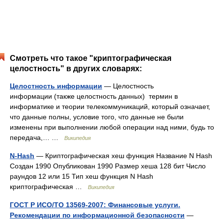
Смотреть что такое "криптографическая
целостность" в других словарях:
Целостность информации
— Целостность
информации (также целостность данных) термин в
информатике и теории телекоммуникаций, который означает,
что данные полны, условие того, что данные не были
изменены при выполнении любой операции над ними, будь то
передача,… …
Википедия
N-Hash
— Криптографическая хеш функция Название N Hash
Создан 1990 Опубликован 1990 Размер хеша 128 бит Число
раундов 12 или 15 Тип хеш функция N Hash
криптографическая …
Википедия
ГОСТ Р ИСО/ТО 13569-2007: Финансовые услуги.
Рекомендации по информационной безопасности
—